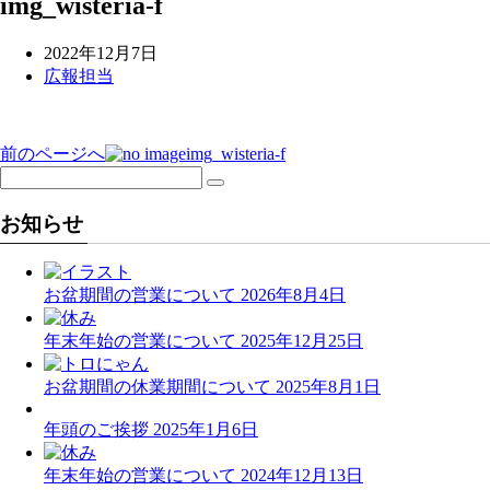
img_wisteria-f
2022年12月7日
広報担当
前のページへ
img_wisteria-f
投
稿
お知らせ
ナ
ビ
お盆期間の営業について
2026年8月4日
ゲ
ー
年末年始の営業について
2025年12月25日
シ
お盆期間の休業期間について
2025年8月1日
ョ
年頭のご挨拶
2025年1月6日
ン
年末年始の営業について
2024年12月13日