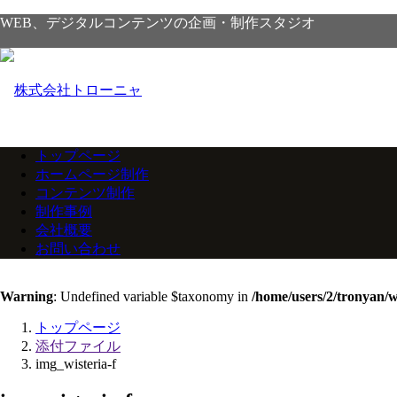
WEB、デジタルコンテンツの企画・制作スタジオ
トップページ
ホームページ制作
コンテンツ制作
制作事例
会社概要
お問い合わせ
Warning
: Undefined variable $taxonomy in
/home/users/2/tronyan/
トップページ
添付ファイル
img_wisteria-f