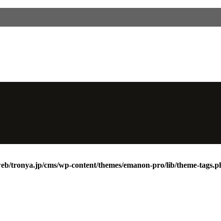
web/tronya.jp/cms/wp-content/themes/emanon-pro/lib/theme-tags.p