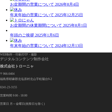
お盆期間の営業について
2026年8月4日
ゲ
ー
年末年始の営業について
2025年12月25日
シ
お盆期間の休業期間について
2025年8月1日
ョ
年頭のご挨拶
2025年1月6日
ン
年末年始の営業について
2024年12月13日
WEB制作・印刷/DTP・撮影
デジタルコンテンツ制作会社
株式会社トローニャ
〒966-0404
福島県耶麻郡北塩原村北山字松陽台9-2
0241-23-3155
営業時間 9:00 - 18:00
営業日 月～金曜日(祝祭日を除く)