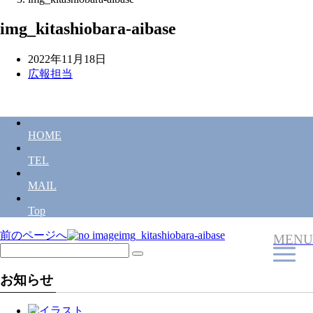
img_kitashiobara-aibase
2022年11月18日
広報担当
HOME
TEL
MAIL
Top
前のページへ
img_kitashiobara-aibase
投
MENU
稿
お知らせ
ナ
ビ