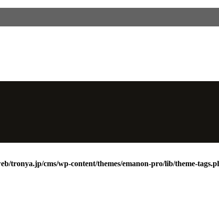
web/tronya.jp/cms/wp-content/themes/emanon-pro/lib/theme-tags.p